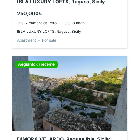
IBLA LUXURY LOFTS, Ragusa, Sicily
250,000€
2
camere da letto
3
bagni
IBLA LUXURY LOFTS, Ragusa, Sicily
Apartment
For sale
Aggiunto di recente
DIMORA VELARDO, Ragusa Ibla, Sicily