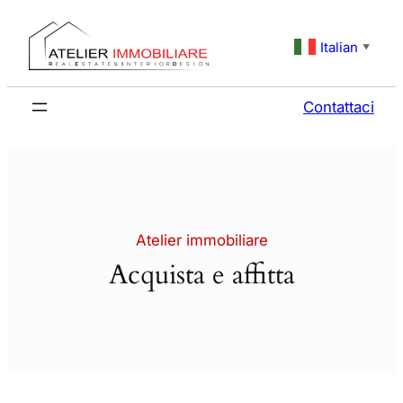
Vai
al
Italian
▼
contenuto
Contattaci
Atelier immobiliare
Acquista e affitta